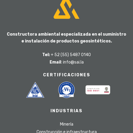
Constructora ambiental especializada en el suministro
e instalación de productos geosintéticos.
Tel:
+ 52 (55) 5487 0140
Email
: info@sai.la
CERTIFICACIONES
INDUSTRIAS
Minería
Construcción e infraestructura